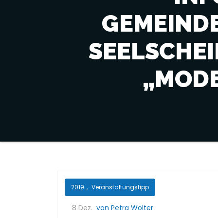
GEMEIND
SEELSCHEI
„MODE
2019
,
Veranstaltungstipp
8 Dez.
von Petra Wolter