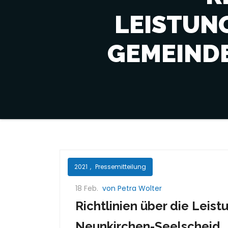
LEISTUN
GEMEIND
2021
,
Pressemitteilung
18 Feb.
von Petra Wolter
Richtlinien über die Leis
Neunkirchen-Seelscheid