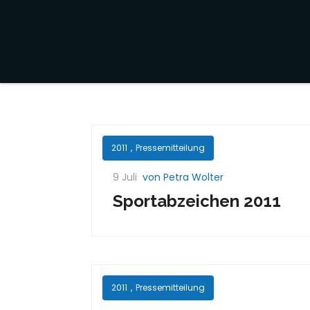
2011
,
Pressemitteilung
9 Juli
von Petra Wolter
Sportabzeichen 2011
2011
,
Pressemitteilung