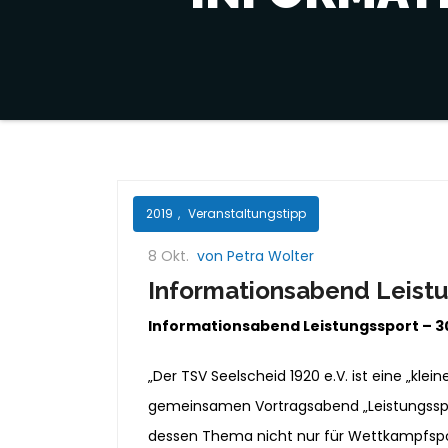
2019
,
Veranstaltungstipp
8 Okt.
von Petra Wolter
Informationsabend Leist
Informationsabend Leistungssport – 30
„Der TSV Seelscheid 1920 e.V. ist eine „kl
gemeinsamen Vortragsabend „Leistungsspor
dessen Thema nicht nur für Wettkampfsport