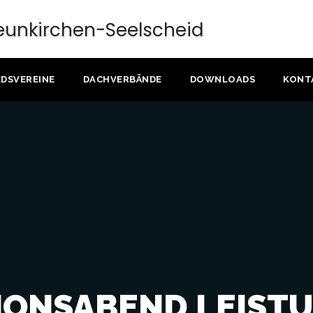
EDSVEREINE
DACHVERBÄNDE
DOWNLOADS
KONT
IONSABEND LEIST